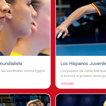
mundialista
Los Hispanos Juvenil
n las semifinales contra Egipto
Los pupilos de Javier Márque
el bronce el próximo doming
LEER MÁS