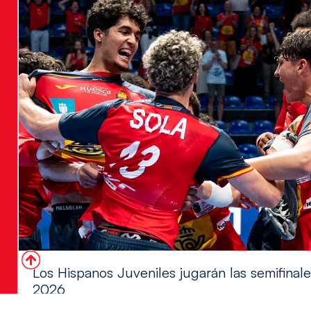
Los Hispanos Juveniles jugarán las semifina
2026
Los pupilos de Javier Márquez se han llevado el partido de se