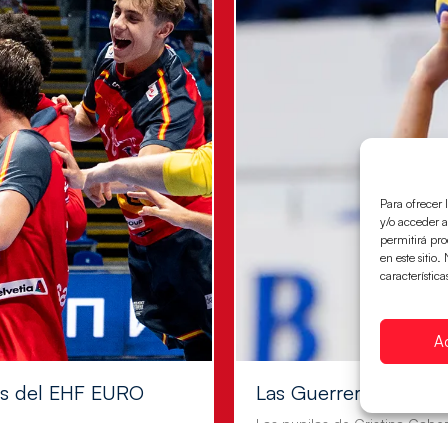
Para ofrecer 
y/o acceder a
permitirá pr
en este sitio
característica
A
les del EHF EURO
Las Guerreras Juvenile
Las pupilas de Cristina Cabe
a semifinales que
mifinales 29-27 ante Francia