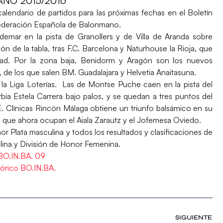
NO 2015/2016
calendario de partidos para las próximas fechas en el Boletín
Federación Española de Balonmano.
Ademar en la pista de Granollers y de Villa de Aranda sobre
ón de la tabla, tras F.C. Barcelona y Naturhouse la Rioja, que
idad. Por la zona baja, Benidorm y Aragón son los nuevos
de los que salen BM. Guadalajara y Helvetia Anaitasuna.
la
Liga Loterías
. Las de Montse Puche caen en la pista del
ia Estela Carrera bajo palos, y se quedan a tres puntos del
 Clínicas Rincón Málaga obtiene un triunfo balsámico en su
 que ahora ocupan el Aiala Zarautz y el Jofemesa Oviedo.
nor Plata masculina
y todos los resultados y clasificaciones de
lina
y D
ivisión de Honor Femenina.
BO.IN.BA. 09
tórico BO.IN.BA.
SIGUIENTE