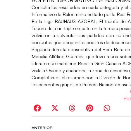
BOLETÍN INFORMATIVO DE BALONMA
Consulta los resultados en cada categoría y el 
Informativo de Balonmano editado por la Real 
En la
Liga BAUHAUS ASOBAL
, El triunfo de 
Teucro deja un triple empate en la tercera posici
volvieron a solventar sus partidos con autor
conjuntos que ocupan los puestos de descenso, 
Segunda derrota consecutiva del Bera Bera en 
Mecalia Atlético Guardés, que tuvo a una soberb
liderato que mantiene Rocasa Gran Canaria ACE.
visita a Oviedo y abandona la zona de descenso,
Completamos el resumen con la
División de Ho
los diferentes grupos de
Primera Nacional mascu
His
ANTERIOR