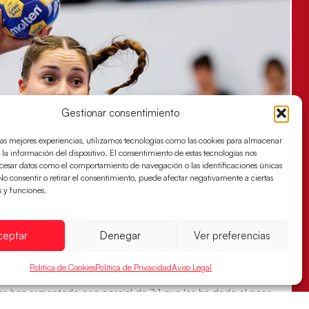
Gestionar consentimiento
las mejores experiencias, utilizamos tecnologías como las cookies para almacenar
 la información del dispositivo. El consentimiento de estas tecnologías nos
ocesar datos como el comportamiento de navegación o las identificaciones únicas
. No consentir o retirar el consentimiento, puede afectar negativamente a ciertas
s y funciones.
ceptar
Denegar
Ver preferencias
s sellan su billete para las semifinales
Política de Cookies
Política de Privacidad
Aviso Legal
za han remontado con parcial de 7:1 que les ha dado el pase