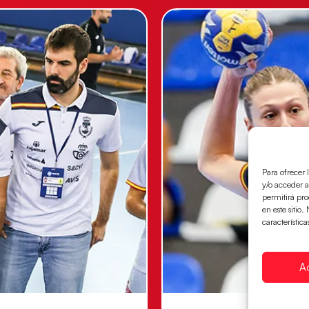
Para ofrecer 
y/o acceder a
permitirá pr
en este sitio
característica
A