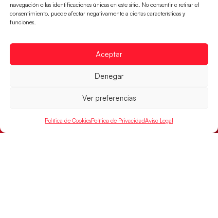
navegación o las identificaciones únicas en este sitio. No consentir o retirar el
consentimiento, puede afectar negativamente a ciertas características y
funciones.
Aceptar
Las Guerreras Juveniles buscan ante Suiza
Denegar
un billete para las semifinales del Mundial
Las Guerreras Juveniles afronta este jueves, a las
Ver preferencias
15:00 h, los cuartos de final del Campeonato del
Mundo Juvenil frente
Política de Cookies
Política de Privacidad
Aviso Legal
LEER MÁS