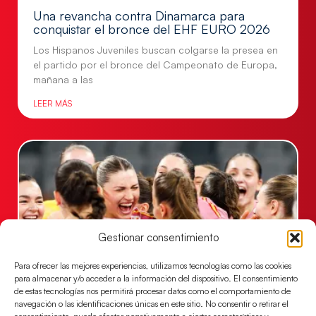
Una revancha contra Dinamarca para
conquistar el bronce del EHF EURO 2026
Los Hispanos Juveniles buscan colgarse la presea en
el partido por el bronce del Campeonato de Europa,
mañana a las
LEER MÁS
Gestionar consentimiento
Para ofrecer las mejores experiencias, utilizamos tecnologías como las cookies
para almacenar y/o acceder a la información del dispositivo. El consentimiento
de estas tecnologías nos permitirá procesar datos como el comportamiento de
Montenegro, última frontera para las
navegación o las identificaciones únicas en este sitio. No consentir o retirar el
Guerreras Juveniles en la conquista del oro