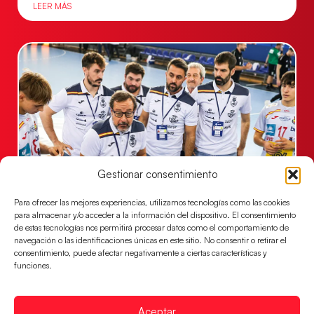
LEER MÁS
Gestionar consentimiento
Un clásico ante Francia para buscar el
Para ofrecer las mejores experiencias, utilizamos tecnologías como las cookies
billete a semifinales del EHF EURO 2026
para almacenar y/o acceder a la información del dispositivo. El consentimiento
de estas tecnologías nos permitirá procesar datos como el comportamiento de
Los Hispanos Juveniles se enfrentarán a Francia en los
navegación o las identificaciones únicas en este sitio. No consentir o retirar el
cuartos de final, este jueves a las 17:00h.
consentimiento, puede afectar negativamente a ciertas características y
funciones.
LEER MÁS
Aceptar