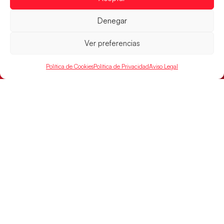
Denegar
Ver preferencias
Política de Cookies
Política de Privacidad
Aviso Legal
Las Guerreras Juveniles buscan ante Suiza
un billete para las semifinales del Mundial
Las Guerreras Juveniles afronta este jueves, a las
15:00 h, los cuartos de final del Campeonato del
Mundo Juvenil frente
LEER MÁS