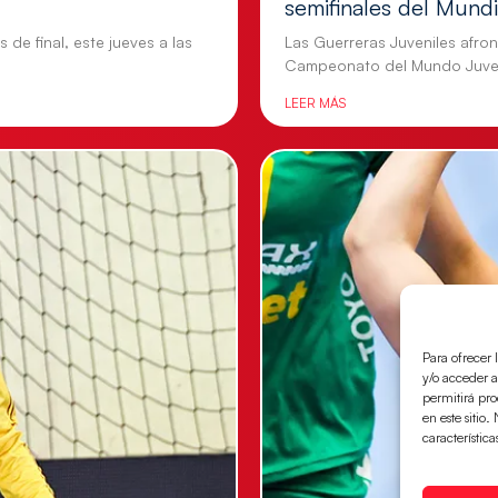
semifinales del Mundi
 de final, este jueves a las
Las Guerreras Juveniles afront
Campeonato del Mundo Juven
LEER MÁS
Para ofrecer 
y/o acceder a
permitirá pr
en este sitio
característica