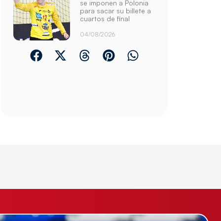
se imponen a Polonia
para sacar su billete a
cuartos de final
04/08/2026