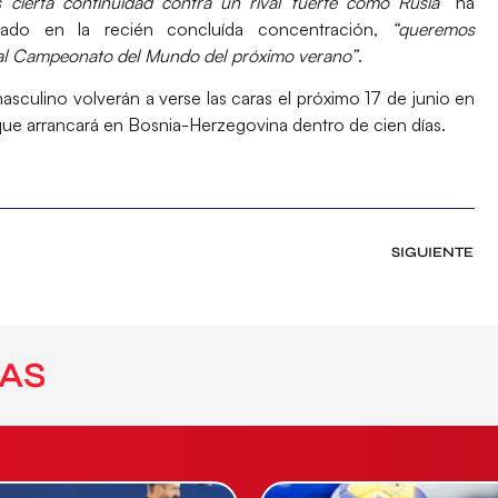
 cierta continuidad contra un rival fuerte como Rusia”
ha
cado en la recién concluída concentración,
“queremos
a al Campeonato del Mundo del próximo verano”
.
asculino volverán a verse las caras el próximo 17 de junio en
 que arrancará en Bosnia-Herzegovina dentro de cien días.
SIGUIENTE
AS