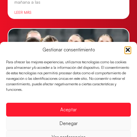
mañana a las
LEER MÁS
Gestionar consentimiento
Para ofrecer las mejores experiencias, utilizamos tecnologías como las cookies
para almacenar y/o acceder a la información del dispositivo. El consentimiento
de estas tecnologías nos permitirá procesar datos como el comportamiento de
navegación o las identificaciones únicas en este sitio. No consentir o retirar el
consentimiento, puede afectar negativamente a ciertas características y
funciones.
Montenegro, última frontera para las
Guerreras Juveniles en la conquista del oro
mundial
Aceptar
El conjunto dirigido por Cristina Cabeza buscará
Denegar
mañana, a las 17:30h., el oro en el Campeonato del
Mundo ante la