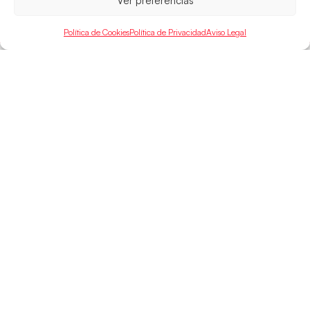
Ver preferencias
LEER MÁS
Política de Cookies
Política de Privacidad
Aviso Legal
SELECCIONES
ACCESO
LEGAL
DIRECTO
Hispanos
Política de
Guerreras
Competiciones
Privacidad
Hispanos Arena
Árbitros
Aviso Legal