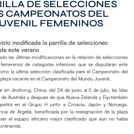
RILLA DE SELECCIONES
OS CAMPEONATOS DEL
JUVENIL FEMENINOS
isto modificada la parrilla de selecciones
s de este verano
do las últimas modificaciones en la relación de selecciones
femeninos de categorías inferiores que se disputarán este
mo la última selección clasificada para el
Campeonato del
plaza vacante en el
Campeonato del Mundo Juvenil
.
gar en
Jinzhong
,
China
, del 24 de junio al 5 de julio, las Islas
a de
Australia
y después de que
Nueva Zelanda
y
Fiyi
también
ompetirá en el Grupo H junto a
Croacia
,
Japón
y
Noruega
.
encia de
Argelia
, beneficiada por la reasignación de la plaza
l ser el equipo africano mejor clasificado que aún no había
ontinental.