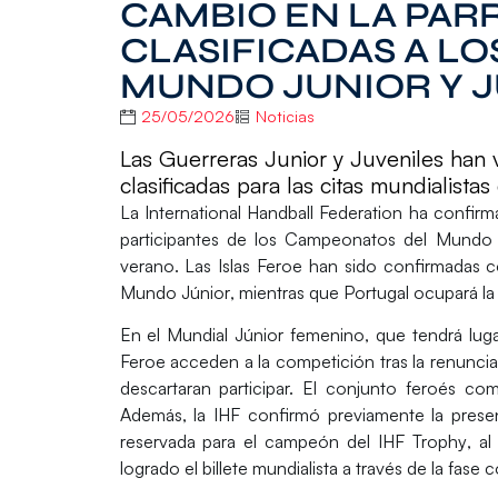
CAMBIO EN LA PAR
CLASIFICADAS A L
MUNDO JUNIOR Y 
25/05/2026
Noticias
Las Guerreras Junior y Juveniles han v
clasificadas para las citas mundialista
La
International Handball Federation
ha confirma
participantes de los
Campeonatos del Mundo
verano. Las
Islas Feroe
han sido confirmadas co
Mundo Júnior
, mientras que
Portugal
ocupará la 
En el Mundial Júnior femenino, que tendrá lu
Feroe acceden a la competición tras la renunci
descartaran participar. El conjunto feroés c
Además, la
IHF
confirmó previamente la pres
reservada para el campeón del
IHF Trophy
, a
logrado el billete mundialista a través de la fase c