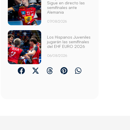
Sigue en directo las
semifinales ante
Alemania
07/08/2026
Los Hispanos Juveniles
jugarán las semifinales
del EHF EURO 2026
06/08/2026