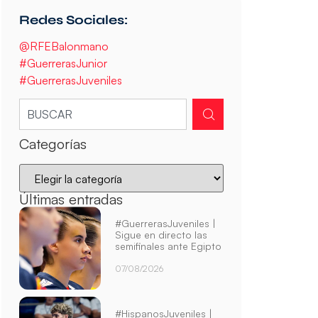
Redes Sociales:
@RFEBalonmano
#GuerrerasJunior
#GuerrerasJuveniles
Categorías
Últimas entradas
#GuerrerasJuveniles |
Sigue en directo las
semifinales ante Egipto
07/08/2026
#HispanosJuveniles |