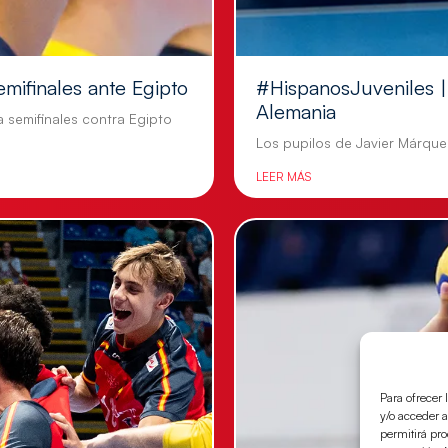
emifinales ante Egipto
#HispanosJuveniles | 
Alemania
a semifinales contra Egipto
Los pupilos de Javier Márquez
LEER MÁS
Para ofrecer 
y/o acceder a
permitirá pr