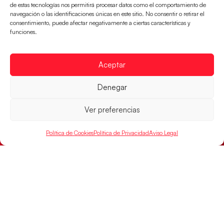
de estas tecnologías nos permitirá procesar datos como el comportamiento de
navegación o las identificaciones únicas en este sitio. No consentir o retirar el
consentimiento, puede afectar negativamente a ciertas características y
funciones.
Aceptar
Los Hispanos Juveniles jugarán las
Denegar
semifinales del EHF EURO 2026
Los pupilos de Javier Márquez se han llevado el
Ver preferencias
partido de semifinales 29-27 ante Francia y mañana
jugarán las semifinales
Política de Cookies
Política de Privacidad
Aviso Legal
LEER MÁS