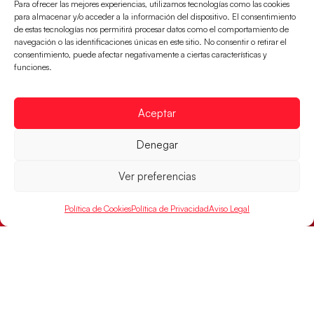
Para ofrecer las mejores experiencias, utilizamos tecnologías como las cookies
para almacenar y/o acceder a la información del dispositivo. El consentimiento
de estas tecnologías nos permitirá procesar datos como el comportamiento de
navegación o las identificaciones únicas en este sitio. No consentir o retirar el
consentimiento, puede afectar negativamente a ciertas características y
funciones.
Aceptar
Las Guerreras Juveniles buscan ante Suiza
Denegar
un billete para las semifinales del Mundial
Ver preferencias
Las Guerreras Juveniles afronta este jueves, a las
15:00 h, los cuartos de final del Campeonato del
Mundo Juvenil frente
Política de Cookies
Política de Privacidad
Aviso Legal
LEER MÁS