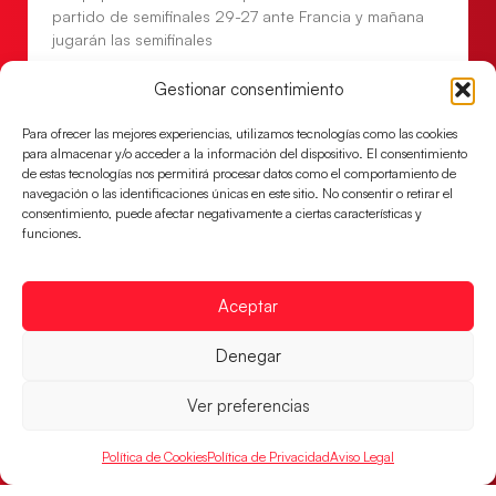
partido de semifinales 29-27 ante Francia y mañana
jugarán las semifinales
LEER MÁS
Gestionar consentimiento
Para ofrecer las mejores experiencias, utilizamos tecnologías como las cookies
para almacenar y/o acceder a la información del dispositivo. El consentimiento
de estas tecnologías nos permitirá procesar datos como el comportamiento de
navegación o las identificaciones únicas en este sitio. No consentir o retirar el
consentimiento, puede afectar negativamente a ciertas características y
funciones.
Aceptar
Denegar
Las Guerreras Juveniles sellan su billete para
Ver preferencias
las semifinales
Las pupilas de Cristina Cabeza han remontado con
Política de Cookies
Política de Privacidad
Aviso Legal
parcial de 7:1 que les ha dado el pase a semifinales
que