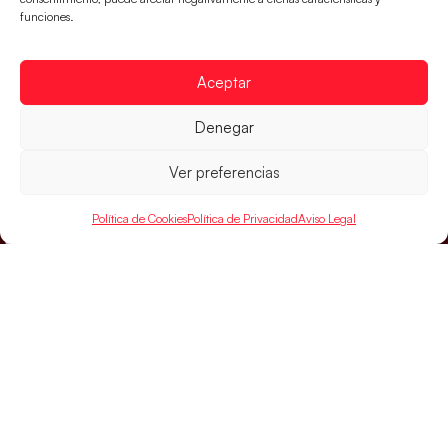
LEER MÁS
funciones.
Aceptar
Denegar
Ver preferencias
Política de Cookies
Política de Privacidad
Aviso Legal
SELECCIONES
ACCESO
LEGAL
DIRECTO
Hispanos
Política de
Guerreras
Competiciones
Privacidad
Hispanos Arena
Árbitros
Aviso Legal