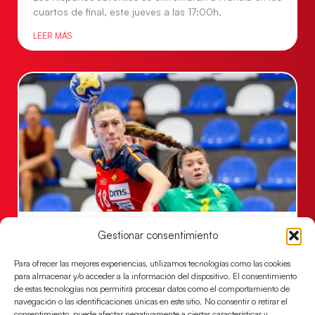
cuartos de final, este jueves a las 17:00h.
LEER MÁS
Las Guerreras Juveniles buscan ante Suiza
Gestionar consentimiento
un billete para las semifinales del Mundial
Para ofrecer las mejores experiencias, utilizamos tecnologías como las cookies
Las Guerreras Juveniles afronta este jueves, a las
para almacenar y/o acceder a la información del dispositivo. El consentimiento
15:00 h, los cuartos de final del Campeonato del
de estas tecnologías nos permitirá procesar datos como el comportamiento de
Mundo Juvenil frente
navegación o las identificaciones únicas en este sitio. No consentir o retirar el
consentimiento, puede afectar negativamente a ciertas características y