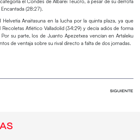
categoría el
Condes de Albarei Teucro
, a pesar de su derrota
d Encantada
(28:27).
al
Helvetia Anaitasuna
en la lucha por la quinta plaza, ya que
l
Recoletas Atlético Valladolid
(34:29) y decía adiós de forma
. Por su parte, los de Juanto Apezetxea vencían en Artaleku
os de ventaja sobre su rival directo a falta de dos jornadas.
SIGUIENTE
AS