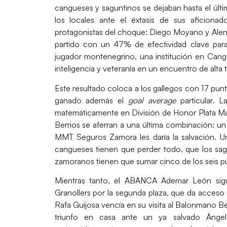
cangueses y saguntinos se dejaban hasta el últi
los locales ante el éxtasis de sus aficionad
protagonistas del choque:
Diego Moyano
y
Alen
partido con un 47% de efectividad clave para l
jugador montenegrino, una institución en Canga
inteligencia y veteranía en un encuentro de alta 
Este resultado coloca a los gallegos con 17 punt
ganado además el
goal average
particular. 
matemáticamente en
División de Honor Plata M
Berrios se aferran a una última combinación: un 
MMT Seguros Zamora
les daría la salvación.
cangueses tienen que perder todo, que los sagu
zamoranos tienen que sumar cinco de los seis 
Mientras tanto, el
ABANCA Ademar León
sig
Granollers
por la segunda plaza, que da acceso
Rafa Guijosa vencía en su visita al
Balonmano B
triunfo en casa ante un ya salvado
Ánge