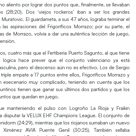
mo aliento por lograr dos puntos que, finalmente, se llevaban
os (28:20). Dos ‘viejos rockeros’ iban a ser los grandes
 Muratovic.
El guardameta, a sus 47 años, lograba terminar el
as aspiraciones del Frigoríficos Morrazo; por su parte, el
s de Morrazo, volvía a dar una auténtica lección de juego,
tensión.
os, cuatro más que el Fertiberia Puerto Sagunto, al que tiene
La lógica hace prever que el conjunto valenciano ya está
asculina
, pero el
descenso aún no es efectivo
. Los de Sergio
triple empate a 17 puntos entre ellos, Frigoríficos Morrazo y
 Un esecenario muy complicado, teniendo en cuenta que los
ntinos tienen que ganar sus últimos dos partidos y que los
puntos que quedan en juego.
ue manteniendo el pulso con
Logroño La Rioja
y
Fraikin
 a disputar la VELUX EHF Champions League. El conjunto de
enidorm
(24:29), mientras que los riojanos sumaban un nuevo
l Ximénez AVIA Puente Genil
(30:25). También sellaba