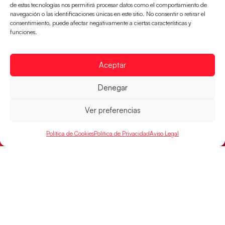
de estas tecnologías nos permitirá procesar datos como el comportamiento de
navegación o las identificaciones únicas en este sitio. No consentir o retirar el
consentimiento, puede afectar negativamente a ciertas características y
funciones.
Aceptar
Denegar
Ver preferencias
Política de Cookies
Política de Privacidad
Aviso Legal
Las Guerreras Juveniles, primeras de grupo
en la Main Round
Las pupilas de Cristina Cabeza se imponen 35-33 a
Montenegro, y el jueves disputarán los cuartos de
final ante Suiza
LEER MÁS