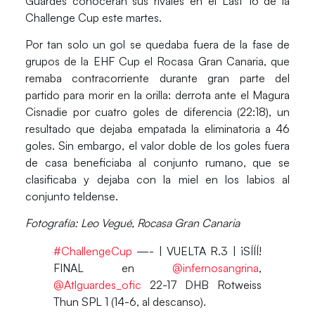
Guardés conocerán sus rivales en el Last 16 de la
Challenge Cup este martes.
Por tan solo un gol se quedaba fuera de la fase de
grupos de la
EHF Cup
el
Rocasa Gran Canaria
, que
remaba contracorriente durante gran parte del
partido para morir en la orilla: derrota ante el
Magura
Cisnadie
por cuatro goles de diferencia
(22:18),
un
resultado que dejaba empatada la eliminatoria a 46
goles. Sin embargo, el valor doble de los goles fuera
de casa beneficiaba al conjunto rumano, que se
clasificaba y dejaba con la miel en los labios al
conjunto teldense.
Fotografía: Leo Vegué, Rocasa Gran Canaria
#ChallengeCup
—- | VUELTA R.3 | ¡SÍÍÍ!
FINAL en
@infernosangrina
,
@Atlguardes_ofic
22-17 DHB Rotweiss
Thun SPL 1 (14-6, al descanso).