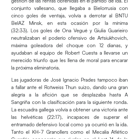
gestión de las rentas obtenidas en el partido de ida. El
conjunto vallesano, que llegaba a Bielorrusia con
cinco goles de ventaja, volvía a derrotar al
BNTU
BelAZ Minsk
, en esta ocasión por la mínima
(32:33).
Los goles de Ona Vegué y Giulia Guarieiro
neutralizaban el poderío ofensivo de Artsiukhovich,
máxima goleadora del choque con 12 dianas, y
ayudaban al equipo de Robert Cuesta a llevarse un
merecido triunfo que les llena de moral para encarar
la próxima eliminatoria.
Las jugadoras de José Ignacio Prades tampoco iban
a fallar ante el
Rotweiss Thun
suizo, dando una gran
alegría a la afición que se desplazaba hasta A
Sangriña con la clasificación para la siguiente ronda.
La escuadra gallega volvía a obtener una victoria ante
las helvéticas
(22:17)
, incapaces de superar el
entramado defensivo local como ya ocurrió en la ida.
Tanto el KH-7 Granollers como el Mecalia Atlético