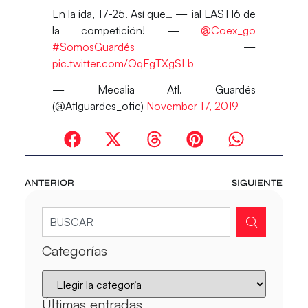
En la ida, 17-25. Así que… — ¡al LAST16 de
la competición! —
@Coex_go
#SomosGuardés
—
pic.twitter.com/OqFgTXgSLb
— Mecalia Atl. Guardés
(@Atlguardes_ofic)
November 17, 2019
ANTERIOR
SIGUIENTE
Categorías
Últimas entradas