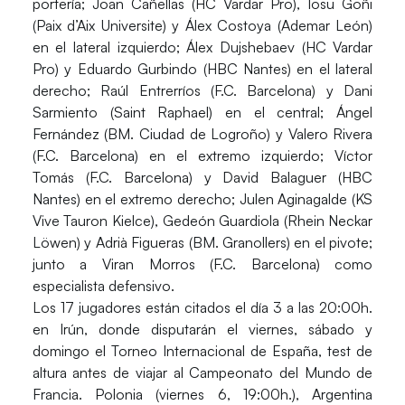
portería;
Joan Cañellas
(HC Vardar Pro),
Iosu Goñi
(Paix d’Aix Universite) y
Álex Costoya
(Ademar León)
en el lateral izquierdo;
Álex Dujshebaev
(HC Vardar
Pro) y
Eduardo Gurbindo
(HBC Nantes) en el lateral
derecho;
Raúl Entrerríos
(F.C. Barcelona) y
Dani
Sarmiento
(Saint Raphael) en el central;
Ángel
Fernández
(BM. Ciudad de Logroño) y
Valero Rivera
(F.C. Barcelona) en el extremo izquierdo;
Víctor
Tomás
(F.C. Barcelona) y
David Balaguer
(HBC
Nantes) en el extremo derecho;
Julen Aginagalde
(KS
Vive Tauron Kielce),
Gedeón Guardiola
(Rhein Neckar
Löwen) y
Adrià Figueras
(BM. Granollers) en el pivote;
junto a
Viran Morros
(F.C. Barcelona) como
especialista defensivo.
Los 17 jugadores están citados el día 3 a las 20:00h.
en Irún, donde disputarán el viernes, sábado y
domingo el
Torneo Internacional de España
, test de
altura antes de viajar al Campeonato del Mundo de
Francia.
Polonia
(viernes 6, 19:00h.),
Argentina