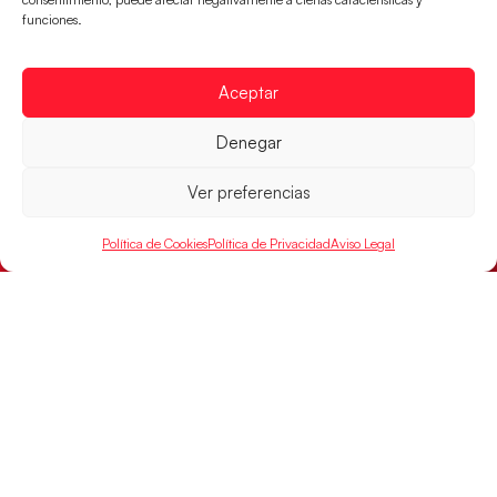
funciones.
LEER MÁS
Aceptar
Denegar
Ver preferencias
Política de Cookies
Política de Privacidad
Aviso Legal
Montenegro, última frontera para las
Guerreras Juveniles en la conquista del oro
mundial
El conjunto dirigido por Cristina Cabeza buscará
mañana, a las 17:30h., el oro en el Campeonato del
Mundo ante la