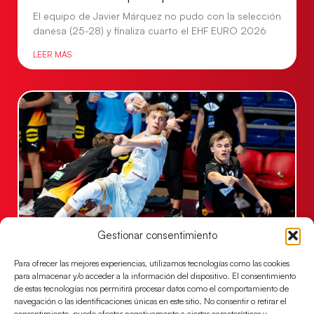
El equipo de Javier Márquez no pudo con la selección
danesa (25-28) y finaliza cuarto el EHF EURO 2026
LEER MÁS
Gestionar consentimiento
Una revancha contra Dinamarca para
conquistar el bronce del EHF EURO 2026
Para ofrecer las mejores experiencias, utilizamos tecnologías como las cookies
para almacenar y/o acceder a la información del dispositivo. El consentimiento
Los Hispanos Juveniles buscan colgarse la presea en
de estas tecnologías nos permitirá procesar datos como el comportamiento de
el partido por el bronce del Campeonato de Europa,
navegación o las identificaciones únicas en este sitio. No consentir o retirar el
mañana a las
consentimiento, puede afectar negativamente a ciertas características y