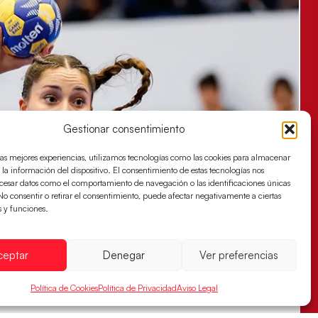
Gestionar consentimiento
las mejores experiencias, utilizamos tecnologías como las cookies para almacenar
 la información del dispositivo. El consentimiento de estas tecnologías nos
ocesar datos como el comportamiento de navegación o las identificaciones únicas
. No consentir o retirar el consentimiento, puede afectar negativamente a ciertas
s y funciones.
ceptar
Denegar
Ver preferencias
Política de Cookies
Política de Privacidad
Aviso Legal
s sellan su billete para las semifinales
za han remontado con parcial de 7:1 que les ha dado el pase