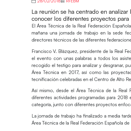
28/02/2018
RFEBM
La reunión se ha centrado en analizar 
conocer los diferentes proyectos para
El
Área Técnica de la Real Federación Españo
mañana una
jornada de trabajo
en la sede fed
directores técnicos
de las diferentes
federaciones
Francisco V. Blázquez
, presidente de la Real F
el evento con unas palabras a todos los asist
recogido el testigo para analizar y desgranar, pu
Área Técnica en 2017, así como las proyectad
tecnificación celebradas en el Centro de Alto R
Así mismo, desde el Área Técnica de la Real 
diferentes
actividades programadas para 2018
e
categoría, junto con diferentes
proyectos enfoc
La jornada de trabajo ha finalizado a media tarde
Área Técnica de la Real Federación Española d