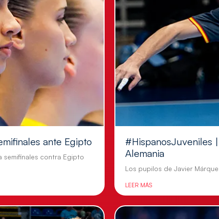
emifinales ante Egipto
#HispanosJuveniles | 
Alemania
a semifinales contra Egipto
Los pupilos de Javier Márquez
LEER MÁS