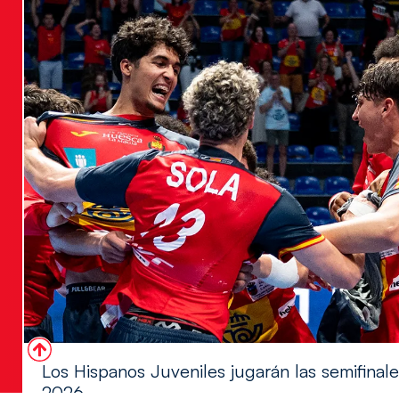
Los Hispanos Juveniles jugarán las semifina
2026