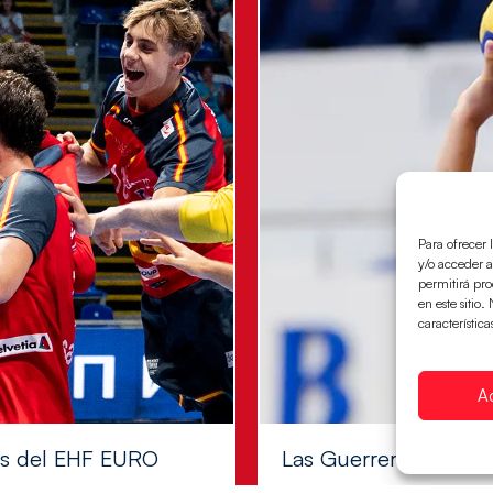
Para ofrecer 
y/o acceder a
permitirá pr
en este sitio
característica
A
les del EHF EURO
Las Guerreras Juvenile
Las pupilas de Cristina Cabe