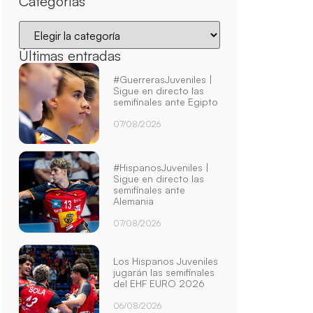
Categorías
Últimas entradas
#GuerrerasJuveniles |
Sigue en directo las
semifinales ante Egipto
07/08/2026
#HispanosJuveniles |
Sigue en directo las
semifinales ante
Alemania
07/08/2026
Los Hispanos Juveniles
jugarán las semifinales
del EHF EURO 2026
06/08/2026