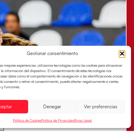
Gestionar consentimiento
las mejores experiencias, utilizamos tecnologías como las cookies para almacenar
 la información del dispositivo. El consentimiento de estas tecnologías nos
ocesar datos como el comportamiento de navegación o las identificaciones únicas
. No consentir o retirar el consentimiento, puede afectar negativamente a ciertas
s y funciones.
ceptar
Denegar
Ver preferencias
Política de Cookies
Política de Privacidad
Aviso Legal
es buscan ante Suiza un billete para las
al