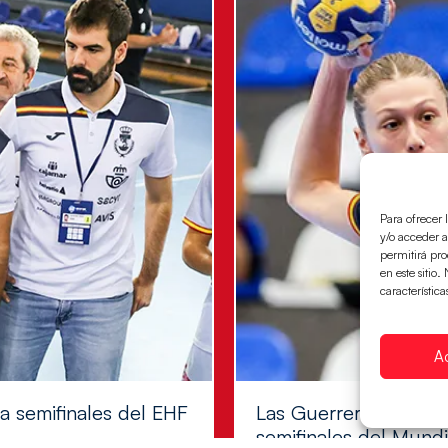
Para ofrecer 
y/o acceder a
permitirá pr
en este sitio
característica
A
 a semifinales del EHF
Las Guerreras Juvenil
semifinales del Mundi