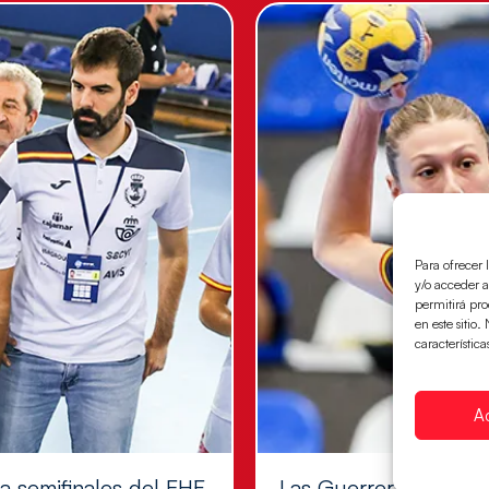
Para ofrecer 
y/o acceder a
permitirá pr
en este sitio
característica
A
 a semifinales del EHF
Las Guerreras Juvenil