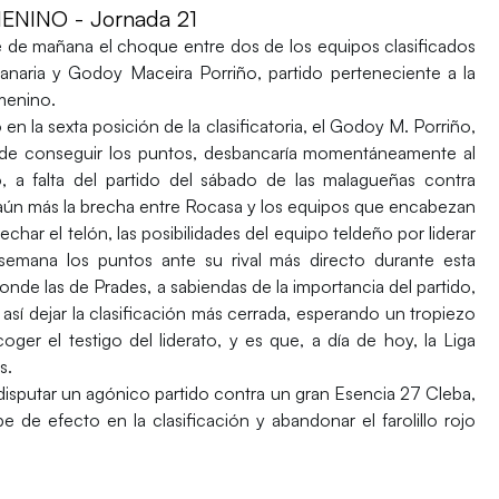
NINO - Jornada 21
e de mañana el choque entre dos de los equipos clasificados
anaria
y
Godoy Maceira Porriño
, partido perteneciente a la
menino.
n la sexta posición de la clasificatoria, el
Godoy M. Porriño
,
ue de conseguir los puntos, desbancaría momentáneamente al
, a falta del partido del sábado de las malagueñas contra
aún más la brecha entre
Rocasa
y los equipos que encabezan
echar el telón, las posibilidades del equipo teldeño por liderar
 semana los puntos ante su rival más directo durante esta
nde las de Prades, a sabiendas de la importancia del partido,
 así dejar la clasificación más cerrada, esperando un tropiezo
er el testigo del liderato, y es que, a día de hoy, la Liga
s.
e disputar un agónico partido contra un gran Esencia 27 Cleba,
 de efecto en la clasificación y abandonar el farolillo rojo