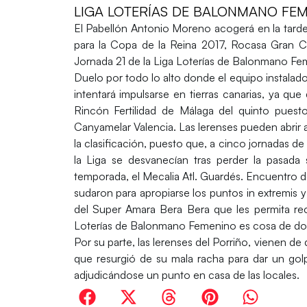
LIGA LOTERÍAS DE BALONMANO FEME
El
Pabellón Antonio Moreno
acogerá en la tard
para la Copa de la Reina 2017,
Rocasa Gran C
Jornada 21
de la
Liga Loterías de Balonmano Fe
Duelo por todo lo alto donde el equipo instalado e
intentará impulsarse en tierras canarias, ya q
Rincón Fertilidad de Málaga del quinto puesto
Canyamelar Valencia. Las lerenses pueden abrir 
la clasificación, puesto que, a cinco jornadas de 
la Liga se desvanecían tras perder la pasada
temporada, el Mecalia Atl. Guardés. Encuentro do
sudaron para apropiarse los puntos in extremis y
del Super Amara Bera Bera que les permita recog
Loterías de Balonmano Femenino es cosa de do
Por su parte, las lerenses del Porriño, vienen d
que resurgió de su mala racha para dar un golpe
adjudicándose un punto en casa de las locales.