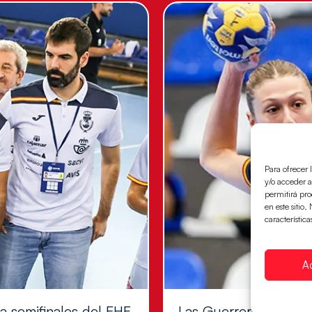
Para ofrecer 
y/o acceder a
permitirá pr
en este sitio
característica
A
 a semifinales del EHF
Las Guerreras Juvenil