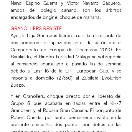
Nandi Espino Guerra
y
Víctor Navarro Baquero
,
ambos del colegio canario, son los árbitros
encargados de dirigir el choque de mañana.
GRANOLLERS RESISTE
Ayer, la Liga Guerreras Iberdrola asistía a la disputa de
dos
compromisos aplazados
antes del parón por el
Campeonato de Europa de Dinamarca 2020. En
Barakaldo, el
Rincón Fertilidad Málaga
se sobreponía
al cansancio acumulado el pasado fin de semana
debido al Last 16 de la EHF European Cup, y se
imponía a domicilio (27:30) al
Zubileta Evolution
Zuazo
.
Y en Granollers, choque directo por el liderato del
Grupo B que acabaría en tablas entre el
KH-7
Granollers
y el
Rocasa Gran Canaria
. El conjunto de
Robert Cuesta, por tanto, permanece invicto en la
presente campaña, dos puntos por detrás de las
insulares pero, eso sí, con dos partidos menos.