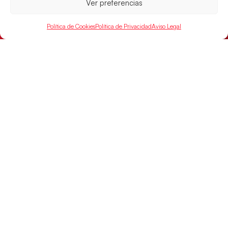
Ver preferencias
Política de Cookies
Política de Privacidad
Aviso Legal
Las Guerreras Juveniles buscan ante Suiza
un billete para las semifinales del Mundial
Las Guerreras Juveniles afronta este jueves, a las
15:00 h, los cuartos de final del Campeonato del
Mundo Juvenil frente
LEER MÁS