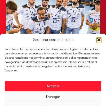
Gestionar consentimiento
Un clásico ante Francia para buscar el
billete a semifinales del EHF EURO 2026
Para ofrecer las mejores experiencias, utilizamos tecnologías como las cookies
para almacenar y/o acceder a la información del dispositivo. El consentimiento
Los Hispanos Juveniles se enfrentarán a Francia en los
de estas tecnologías nos permitirá procesar datos como el comportamiento de
cuartos de final, este jueves a las 17:00h.
navegación o las identificaciones únicas en este sitio. No consentir o retirar el
consentimiento, puede afectar negativamente a ciertas características y
LEER MÁS
funciones.
Aceptar
Denegar