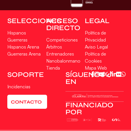
SELECCIONES
ACCESO
LEGAL
DIRECTO
Hispanos
Política de
Guerreras
Competiciones
Privacidad
Hispanos Arena
Árbitros
Aviso Legal
Guerreras Arena
Entrenadores
Política de
Nanobalonmano
Cookies
Tienda
Mapa Web
SOPORTE
SÍGUENOS
EN
Incidencias
CONTACTO
FINANCIADO
POR