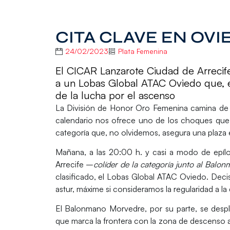
CITA CLAVE EN OVI
24/02/2023
Plata Femenina
El CICAR Lanzarote Ciudad de Arrecife 
a un Lobas Global ATAC Oviedo que, 
de la lucha por el ascenso
La
División de Honor Oro Femenina
camina de f
calendario nos ofrece uno de los choques que e
categoría que, no olvidemos, asegura una plaza e
Mañana, a las 20:00 h. y casi a modo de epílo
Arrecife
–
colíder de la categoría junto al Bal
clasificado, el
Lobas Global ATAC Oviedo
. Deci
astur, máxime si consideramos la regularidad a la 
El
Balonmano Morvedre
, por su parte, se des
que marca la frontera con la zona de descenso a