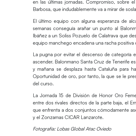
en las últimas jornadas. Compromiso, sobre el 
Barbosa, que indudablemente va a mirar de sos
El último equipo con alguna esperanza de alc
semanas conseguía arañar un punto al Balonm
Ibáñez a un
Soliss Pozuelo de Calatrava
que desc
equipo manchego encadena una racha positiva de
La pugna por evitar el descenso de categoría e
ascender.
Balonmano Santa Cruz de Tenerife
es
y mañana se desplaza hasta Cataluña para ha
Oportunidad de oro, por tanto, la que se le pres
del curso.
La Jornada 15 de División de Honor Oro Feme
entre dos rivales directos de la parte baja, el
Er
que enfrenta a dos conjuntos cómodamente ase
y el
Zonzamas CICAR Lanzarote
.
Fotografía: Lobas Global Atac Oviedo