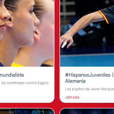
mundialista
#HispanosJuveniles | 
Alemania
n las semifinales contra Egipto
Los pupilos de Javier Márquez
LEER MÁS