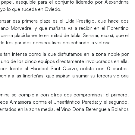
papel, asequible para el conjunto liderado por Alexandrina
layo lo que suceda en Oviedo.
anzar esa primera plaza es el
Elda Prestigio
, que hace dos
ano Morvedre, y que mañana va a recibir en el Florentino
ansa plácidamente en mitad de tabla. Señalar, eso sí, que el
 tres partidos consecutivos cosechando la victoria.
s tan intensa como la que disfrutamos en la zona noble por
 uno de los cinco equipos directamente involucrados en ella,
cer frente al
Handbol Sant Quirze
, colista con 0 puntos.
enta a las tinerfeñas, que aspiran a sumar su tercera victoria
nina se completa con otros dos compromisos: el primero,
rece Almassora
contra el
Uneatlántico Pereda
; y el segundo,
ntados en la zona media, el
Vino Doña Berenguela Bolaños