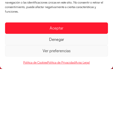
navegación o las identificaciones únicas en este sitio. No consentir o retirar el
consentimiento, puede afectar negativamente a ciertas características y
funciones.
Aceptar
Denegar
Ver preferencias
Política de Cookies
Política de Privacidad
Aviso Legal
Las Guerreras Juveniles buscan ante Suiza
un billete para las semifinales del Mundial
Las Guerreras Juveniles afronta este jueves, a las
15:00 h, los cuartos de final del Campeonato del
Mundo Juvenil frente
LEER MÁS