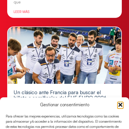
que
LEER MÁS
Un clásico ante Francia para buscar el
billete a semifinales del EHF EURO 2026
Gestionar consentimiento
Los Hispanos Juveniles se enfrentarán a Francia en los
cuartos de final, este jueves a las 17:00h.
Para ofrecer las mejores experiencias, utilizamos tecnologías como las cookies
para almacenar y/o acceder a la información del dispositivo. El consentimiento
LEER MÁS
de estas tecnologías nos permitirá procesar datos como el comportamiento de