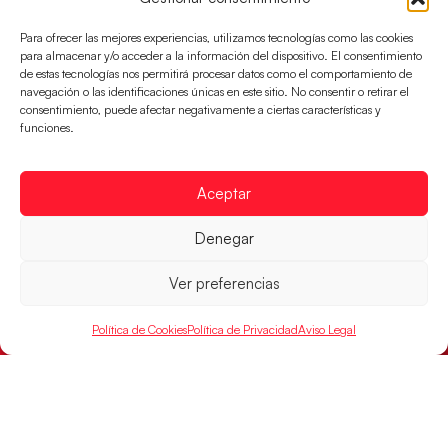
Para ofrecer las mejores experiencias, utilizamos tecnologías como las cookies
para almacenar y/o acceder a la información del dispositivo. El consentimiento
Las Guerreras Juveniles lucharán por el oro
de estas tecnologías nos permitirá procesar datos como el comportamiento de
mundialista
navegación o las identificaciones únicas en este sitio. No consentir o retirar el
consentimiento, puede afectar negativamente a ciertas características y
El conjunto dirigido por Cristina Cabeza se lleva la
funciones.
victoria en las semifinales contra Egipto y luchará por
el oro
LEER MÁS
Aceptar
Denegar
Ver preferencias
Política de Cookies
Política de Privacidad
Aviso Legal