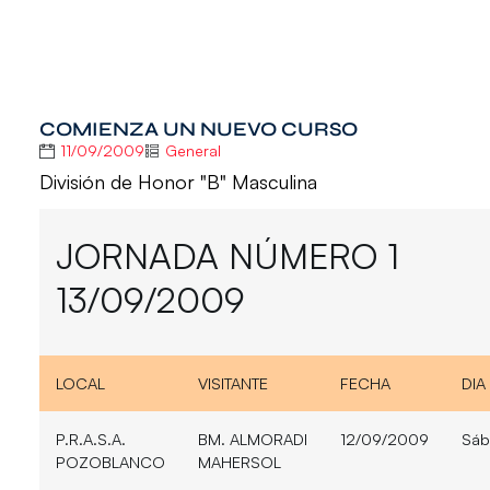
COMIENZA UN NUEVO CURSO
11/09/2009
General
División de Honor "B" Masculina
JORNADA NÚMERO 1
13/09/2009
LOCAL
VISITANTE
FECHA
DIA
P.R.A.S.A.
BM. ALMORADI
12/09/2009
Sáb
POZOBLANCO
MAHERSOL