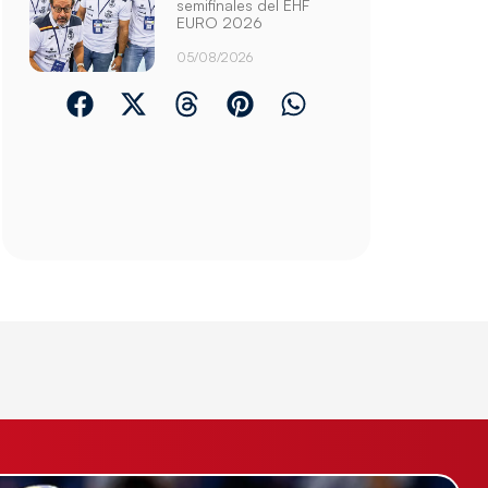
semifinales del EHF
EURO 2026
05/08/2026