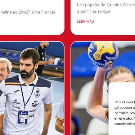
Las pupilas de Cristina Cabe
a semifinales que
mifinales 29-27 ante Francia
LEER MÁS
Para ofrecer 
y/o acceder a
permitirá pr
en este sitio
característica