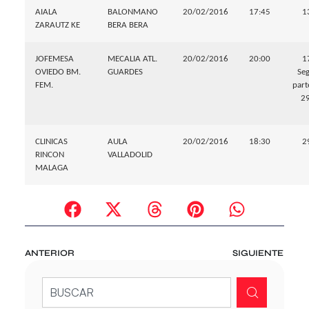
AIALA
BALONMANO
20/02/2016
17:45
1
ZARAUTZ KE
BERA BERA
JOFEMESA
MECALIA ATL.
20/02/2016
20:00
1
OVIEDO BM.
GUARDES
Se
FEM.
part
29
CLINICAS
AULA
20/02/2016
18:30
2
RINCON
VALLADOLID
MALAGA
ANTERIOR
SIGUIENTE