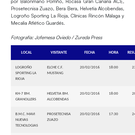
por Balonmano Porriño, Rocasa Gran Canaria ACE,
Prosetecnisa Zuazo, Bera Bera, Helvetia Alcobendas,
Logroño Sporting La Rioja, Clínicas Rincón Málaga y
Mecalia Atlético Guardés.
Fotografía: Jofemesa Oviedo / Zureda Press
LOCAL
VISITANTE
FECHA
HORA
RES
LOGROÑO
ELCHE C.F.
20/02/2016
18:00
2
SPORTING LA
MUSTANG
RIOJA
KH-7 BM.
HELVETIA BM.
20/02/2016
18:00
2
GRANOLLERS
ALCOBENDAS
B.M.C. MAVI
PROSETECNISA
20/02/2016
17:30
2
NUEVAS
ZUAZO
TECNOLOGIAS