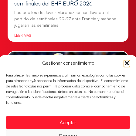
semifinales del EHF EURO 2026
Los pupilos de Javier Márquez se han llevado el
partido de semifinales 29-27 ante Francia y mañana
jugarán las semifinales
LEER MÁS
Gestionar consentimiento
Para ofrecer las mejores experiencias, utilizamos tecnologías como las cookies
para almacenar y/o acceder a la información del dispositivo. El consentimiento
de estas tecnologías nos permitirá procesar datos como el comportamiento de
navegación o las identificaciones únicas en este sitio. No consentir o retirar el
consentimiento, puede afectar negativamente a ciertas características y
funciones.
Las Guerreras Juveniles sellan su billete para
Aceptar
las semifinales
Las pupilas de Cristina Cabeza han remontado con