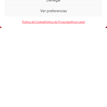
Denegar
parcial de 7:1 que les ha dado el pase a semifinales
que
Ver preferencias
LEER MÁS
Política de Cookies
Política de Privacidad
Aviso Legal
SELECCIONES
ACCESO
LEGAL
DIRECTO
Hispanos
Política de