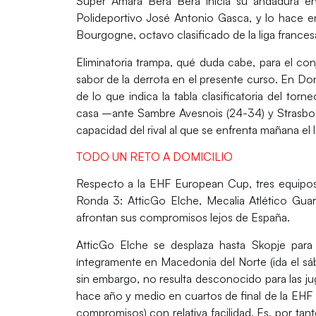
Super Amara Bera Bera
inicia su andadura e
Polideportivo José Antonio Gasca, y lo hace e
Bourgogne, octavo clasificado de la liga frances
Eliminatoria trampa, qué duda cabe, para el con
sabor de la derrota en el presente curso. En Do
de lo que indica la tabla clasificatoria del to
casa –ante Sambre Avesnois (24-34) y Strasbou
capacidad del rival al que se enfrenta mañana el l
TODO UN RETO A DOMICILIO
Respecto a la EHF European Cup, tres equipos 
Ronda 3: AtticGo Elche, Mecalia Atlético Gu
afrontan sus compromisos lejos de España.
AtticGo Elche se desplaza hasta Skopje para 
íntegramente en Macedonia del Norte (ida el sábad
sin embargo, no resulta desconocido para las j
hace año y medio en cuartos de final de la EHF
compromisos) con relativa facilidad. Es, por tant