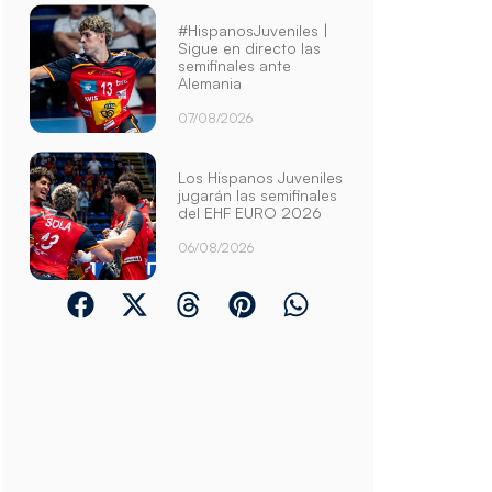
#HispanosJuveniles |
Sigue en directo las
semifinales ante
Alemania
07/08/2026
Los Hispanos Juveniles
jugarán las semifinales
del EHF EURO 2026
06/08/2026