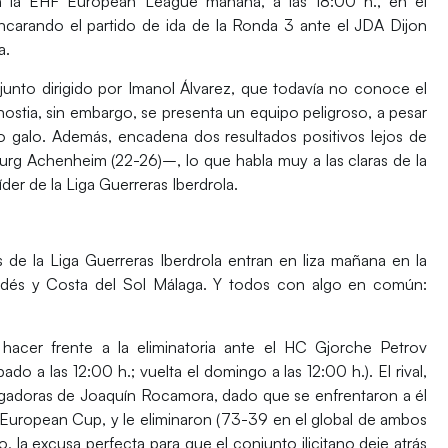
n la EHF European League mañana, a las 18:00 h., en el
ncarando el partido de ida de la Ronda 3 ante el JDA Dijon
a.
junto dirigido por Imanol Álvarez, que todavía no conoce el
nostia, sin embargo, se presenta un equipo peligroso, a pesar
rneo galo. Además, encadena dos resultados positivos lejos de
rg Achenheim (22-26)–, lo que habla muy a las claras de la
íder de la Liga Guerreras Iberdrola.
de la Liga Guerreras Iberdrola entran en liza mañana en la
ardés y Costa del Sol Málaga. Y todos con algo en común:
hacer frente a la eliminatoria ante el HC Gjorche Petrov
o a las 12:00 h.; vuelta el domingo a las 12:00 h.). El rival,
ugadoras de Joaquín Rocamora, dado que se enfrentaron a él
 European Cup, y le eliminaron (73-39 en el global de ambos
o, la excusa perfecta para que el conjunto ilicitano deje atrás