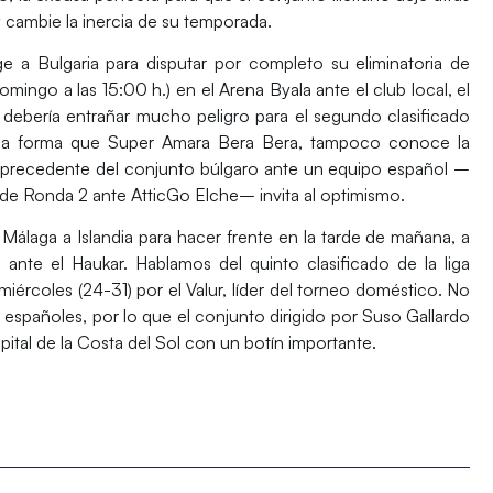
y cambie la inercia de su temporada.
ge a Bulgaria para disputar por completo su eliminatoria de
omingo a las 15:00 h.) en el Arena Byala ante el club local, el
debería entrañar mucho peligro para el segundo clasificado
isma forma que Super Amara Bera Bera, tampoco conoce la
o precedente del conjunto búlgaro ante un equipo español –
a de Ronda 2 ante AtticGo Elche– invita al optimismo.
ol Málaga a Islandia para hacer frente en la tarde de mañana, a
 ante el Haukar. Hablamos del quinto clasificado de la liga
iércoles (24-31) por el Valur, líder del torneo doméstico. No
españoles, por lo que el conjunto dirigido por Suso Gallardo
apital de la Costa del Sol con un botín importante.