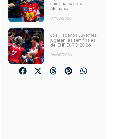
semifinales ante
Alemania
07/08/2026
Los Hispanos Juveniles
jugarán las semifinales
del EHF EURO 2026
06/08/2026