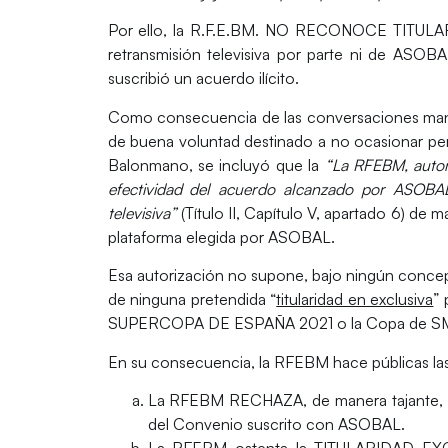
Por ello, la R.F.E.BM.
NO RECONOCE TITULA
retransmisión televisiva por parte ni de ASOBAL
suscribió un acuerdo ilícito.
Como consecuencia de las conversaciones mant
de buena voluntad destinado a
no ocasionar pe
Balonmano
, se incluyó que la
“
La RFEBM, autori
e
fectividad del acuerdo alcanzado por ASOBAL 
televisiva”
(Título II, Capítulo V, apartado 6) de 
plataforma elegida por ASOBAL.
Esa autorización no supone, bajo ningún conce
de ninguna pretendida “
titularidad en exclusiva
” 
SUPERCOPA DE ESPAÑA 2021 o la Copa de SM
En su consecuencia, la RFEBM hace públicas las
La RFEBM
RECHAZA
, de manera tajante
del Convenio suscrito con ASOBAL.
La RFEBM
ostenta la TITULARIDAD EX