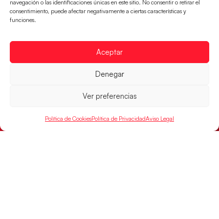
navegación o las identificaciones únicas en este sitio. No consentir o retirar el
consentimiento, puede afectar negativamente a ciertas características y
funciones.
Aceptar
Montenegro, última frontera para las
Guerreras Juveniles en la conquista del oro
Denegar
mundial
El conjunto dirigido por Cristina Cabeza buscará
Ver preferencias
mañana, a las 17:30h., el oro en el Campeonato del
Mundo ante la
Política de Cookies
Política de Privacidad
Aviso Legal
LEER MÁS