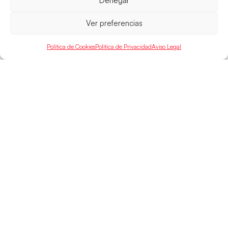
Denegar
Ver preferencias
Política de Cookies
Política de Privacidad
Aviso Legal
SELECCIONES
ACCESO
LEGAL
DIRECTO
Hispanos
Política de
Guerreras
Competiciones
Privacidad
Hispanos Arena
Árbitros
Aviso Legal
Guerreras Arena
Entrenadores
Política de
Nanobalonmano
Cookies