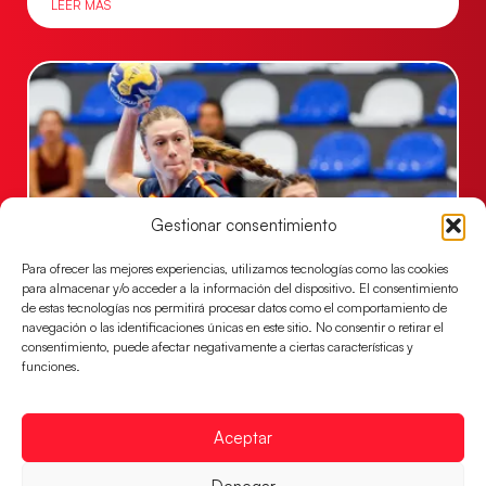
LEER MÁS
Gestionar consentimiento
Para ofrecer las mejores experiencias, utilizamos tecnologías como las cookies
para almacenar y/o acceder a la información del dispositivo. El consentimiento
Las Guerreras Juveniles buscan ante Suiza
de estas tecnologías nos permitirá procesar datos como el comportamiento de
un billete para las semifinales del Mundial
navegación o las identificaciones únicas en este sitio. No consentir o retirar el
consentimiento, puede afectar negativamente a ciertas características y
Las Guerreras Juveniles afronta este jueves, a las
funciones.
15:00 h, los cuartos de final del Campeonato del
Mundo Juvenil frente
Aceptar
LEER MÁS