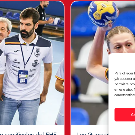
Para ofrecer 
y/o acceder a
permitirá pr
en este sitio
característica
A
 a semifinales del EHF
Las Guerreras Juvenil