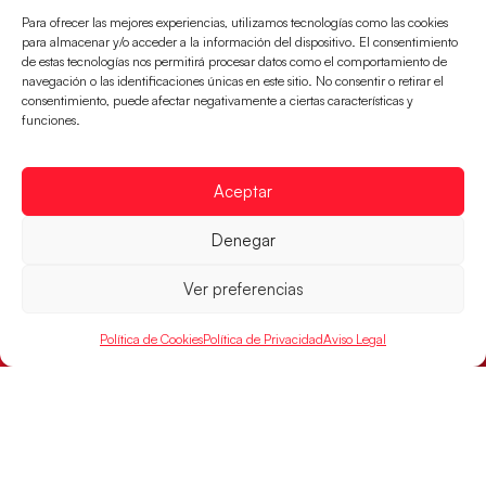
Para ofrecer las mejores experiencias, utilizamos tecnologías como las cookies
para almacenar y/o acceder a la información del dispositivo. El consentimiento
de estas tecnologías nos permitirá procesar datos como el comportamiento de
navegación o las identificaciones únicas en este sitio. No consentir o retirar el
consentimiento, puede afectar negativamente a ciertas características y
funciones.
Aceptar
Denegar
Las Guerreras Juveniles, primeras de grupo
en la Main Round
Ver preferencias
Las pupilas de Cristina Cabeza se imponen 35-33 a
Montenegro, y el jueves disputarán los cuartos de
Política de Cookies
Política de Privacidad
Aviso Legal
final ante Suiza
LEER MÁS