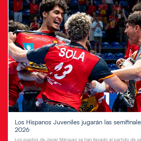
Los Hispanos Juveniles jugarán las semifina
2026
Los pupilos de Javier Márquez se han llevado el partido de se