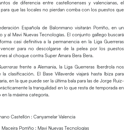
tos de diferencia entre castellonenses y valencianas, el
para que las locales no pierdan comba con los puestos que
Federación Española de Balonmano visitarán Porriño, en un
ño
y al
Mavi Nuevas Tecnologías.
El conjunto gallego buscará
orma casi definitiva a la permanencia en la Liga Guerreras
án vencer para no descolgarse de la pelea por los puestos
ones al choque contra Super Amara Bera Bera.
uerreras
frente a Alemania, la Liga Guerreras Iberdrola nos
 la clasificación. El
Base Villaverde
viajará hasta Ibiza para
aria
, en la que puede ser la última bala para las de Jorge Ruiz-
 prácticamente la tranquilidad en lo que resta de temporada en
o en la máxima categoría.
no Castellón : Canyamelar Valencia
aceira Porriño : Mavi Nuevas Tecnologías