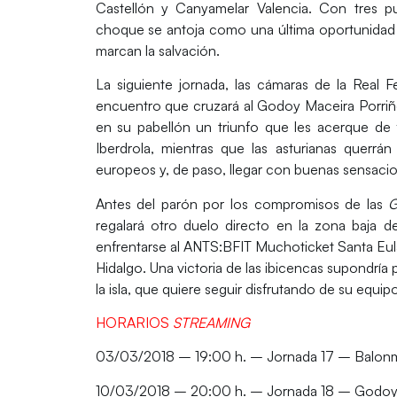
Castellón
y
Canyamelar Valencia.
Con tres pun
choque se antoja como una última oportunidad 
marcan la salvación.
La siguiente jornada, las cámaras de la Real 
encuentro que cruzará al
Godoy Maceira Porri
en su pabellón un triunfo que les acerque de f
Iberdrola, mientras que las asturianas querr
europeos y, de paso, llegar con buenas sensaci
Antes del parón por los compromisos de las
G
regalará otro duelo directo en la zona baja de
enfrentarse al
ANTS:BFIT Muchoticket Santa Eul
Hidalgo. Una victoria de las ibicencas supondría
la isla, que quiere seguir disfrutando de su equip
HORARIOS
STREAMING
03/03/2018 – 19:00 h. – Jornada 17 – Balonma
10/03/2018 – 20:00 h. – Jornada 18 – Godoy M