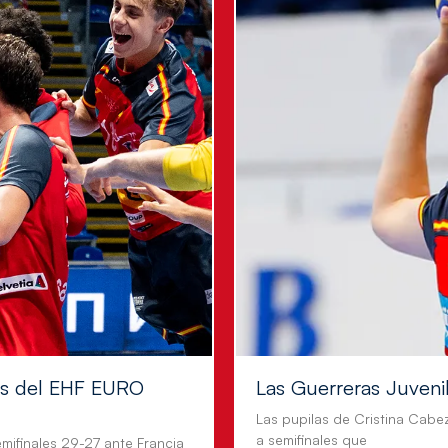
les del EHF EURO
Las Guerreras Juvenile
Las pupilas de Cristina Cabe
a semifinales que
mifinales 29-27 ante Francia