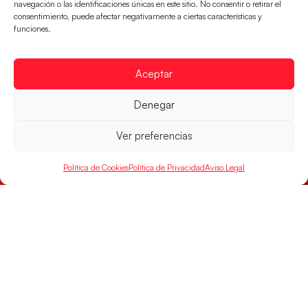
navegación o las identificaciones únicas en este sitio. No consentir o retirar el
el partido por el bronce del Campeonato de Europa,
consentimiento, puede afectar negativamente a ciertas características y
mañana a las
funciones.
LEER MÁS
Aceptar
Denegar
Ver preferencias
Política de Cookies
Política de Privacidad
Aviso Legal
Montenegro, última frontera para las
Guerreras Juveniles en la conquista del oro
mundial
El conjunto dirigido por Cristina Cabeza buscará
mañana, a las 17:30h., el oro en el Campeonato del