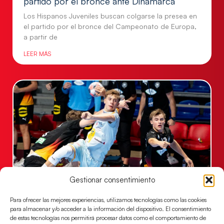
partido por el bronce ante Dinamarca
Los Hispanos Juveniles buscan colgarse la presea en
el partido por el bronce del Campeonato de Europa,
a partir de
LEER MÁS
Gestionar consentimiento
Una revancha contra Dinamarca para
Para ofrecer las mejores experiencias, utilizamos tecnologías como las cookies
conquistar el bronce del EHF EURO 2026
para almacenar y/o acceder a la información del dispositivo. El consentimiento
Los Hispanos Juveniles buscan colgarse la presea en
de estas tecnologías nos permitirá procesar datos como el comportamiento de