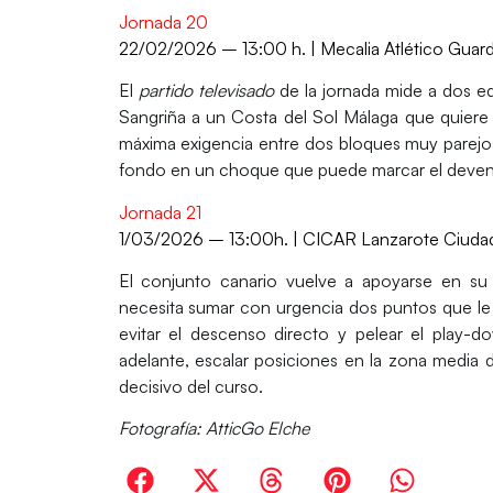
Jornada 20
22/02/2026 – 13:00 h. | Mecalia Atlético Guar
El
partido televisado
de la jornada mide a dos eq
Sangriña a un Costa del Sol Málaga
que quiere 
máxima exigencia entre dos bloques muy parejos,
fondo en un choque que puede marcar el deven
Jornada 21
1/03/2026 – 13:00h. | CICAR
Lanzarote Ciudad
El conjunto canario vuelve a apoyarse en su f
necesita sumar con urgencia dos puntos que le p
evitar el descenso directo y
pelear el play-d
adelante, escalar posiciones en la zona media d
decisivo del curso.
Fotografía: AtticGo Elche