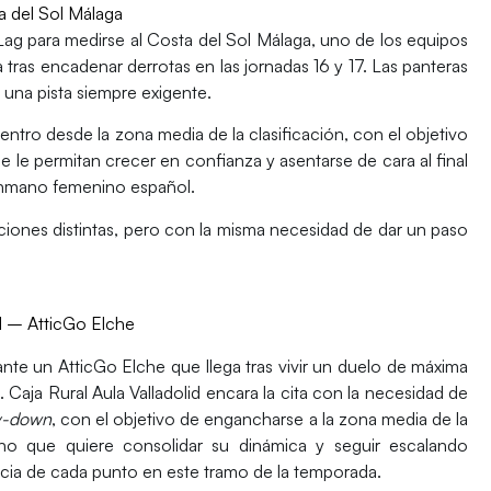
 del Sol Málaga
Lag
para medirse al
Costa del Sol Málaga
, uno de los equipos
ta tras encadenar derrotas en las jornadas 16 y 17. Las panteras
una pista siempre exigente.
uentro desde la zona media de la clasificación, con el objetivo
e le permitan crecer en confianza y asentarse de cara al final
onmano femenino español.
ciones distintas, pero con la misma necesidad de dar un paso
id –
AtticGo Elche
ante un
AtticGo Elche
que llega tras vivir un duelo de máxima
a.
Caja Rural Aula Valladolid
encara la cita con la necesidad de
y-down
, con el objetivo de engancharse a la zona media de la
itano que quiere consolidar su dinámica y seguir escalando
ncia de cada punto en este tramo de la temporada.