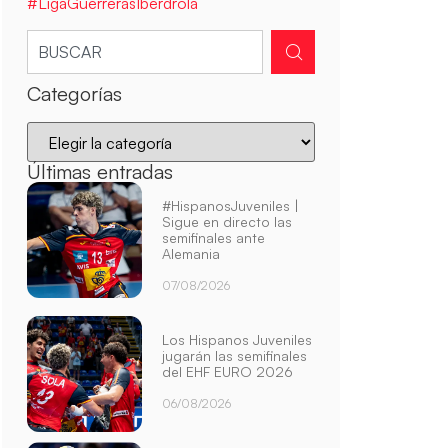
#LigaGuerrerasIberdrola
Categorías
Últimas entradas
#HispanosJuveniles |
Sigue en directo las
semifinales ante
Alemania
07/08/2026
Los Hispanos Juveniles
jugarán las semifinales
del EHF EURO 2026
06/08/2026