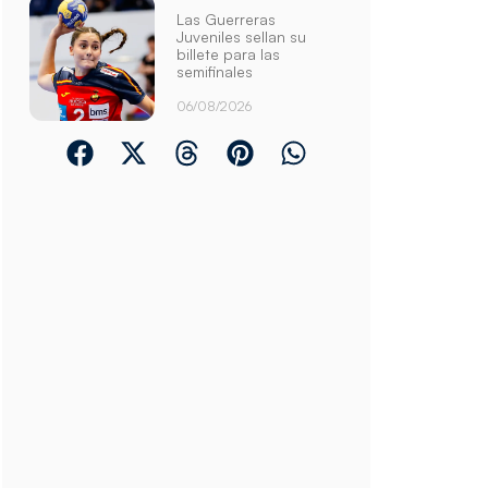
Las Guerreras
Juveniles sellan su
billete para las
semifinales
06/08/2026