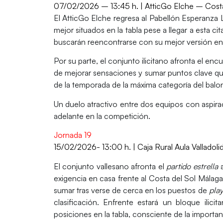
07/02/2026 – 13:45 h. | AtticGo Elche – Costa
El
AtticGo Elche
regresa al
Pabellón Esperanza 
mejor situados en la tabla pese a llegar a esta ci
buscarán reencontrarse con su mejor versión en 
Por su parte, el conjunto ilicitano afronta el enc
de
mejorar sensaciones y sumar puntos clave
qu
de la temporada de la máxima categoría del bal
Un duelo atractivo entre dos equipos con aspira
adelante en la competición.
Jornada 19
15/02/2026- 13:00 h. |
Caja Rural Aula Valladol
El conjunto vallesano afronta el
partido estrella
exigencia en casa frente al Costa del Sol Málag
sumar tras verse de cerca en los puestos de
pla
clasificación. Enfrente estará un bloque ilic
posiciones en la tabla, consciente de la importa