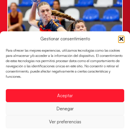
Gestionar consentimiento
Para ofrecer las mejores experiencias, utilizamos tecnologías como las cookies
Las Guerreras Juveniles buscan ante Suiza
para almacenar y/o acceder a la información del dispositivo. El consentimiento
un billete para las semifinales del Mundial
de estas tecnologías nos permitirá procesar datos como el comportamiento de
navegación o las identificaciones únicas en este sitio. No consentir o retirar el
Las Guerreras Juveniles afronta este jueves, a las
consentimiento, puede afectar negativamente a ciertas características y
15:00 h, los cuartos de final del Campeonato del
funciones.
Mundo Juvenil frente
LEER MÁS
Aceptar
Denegar
Ver preferencias