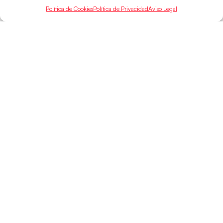
Política de Cookies
Política de Privacidad
Aviso Legal
SELECCIONES
ACCESO
LEGAL
DIRECTO
Hispanos
Política de
Guerreras
Competiciones
Privacidad
Hispanos Arena
Árbitros
Aviso Legal
Guerreras Arena
Entrenadores
Política de
Nanobalonmano
Cookies
Tienda
Mapa Web
SOPORTE
SÍGUENOS
EN
Incidencias