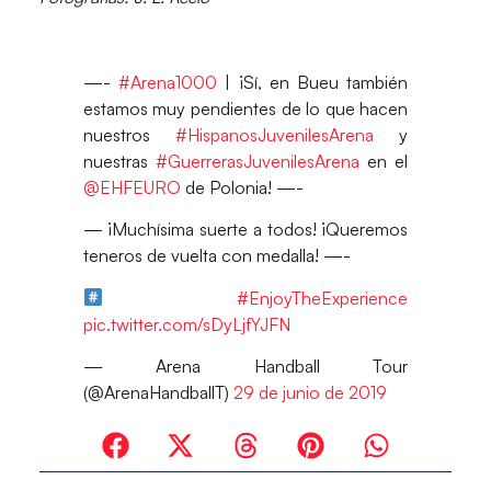
—-
#Arena1000
| ¡Sí, en Bueu también
estamos muy pendientes de lo que hacen
nuestros
#HispanosJuvenilesArena
y
nuestras
#GuerrerasJuvenilesArena
en el
@EHFEURO
de Polonia! —-
— ¡Muchísima suerte a todos! ¡Queremos
teneros de vuelta con medalla! —-
#EnjoyTheExperience
pic.twitter.com/sDyLjfYJFN
— Arena Handball Tour
(@ArenaHandballT)
29 de junio de 2019