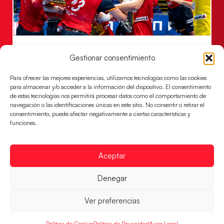
Los Hispanos Juveniles jugarán las
Gestionar consentimiento
semifinales del EHF EURO 2026
Los pupilos de Javier Márquez se han llevado el
Para ofrecer las mejores experiencias, utilizamos tecnologías como las cookies
partido de semifinales 29-27 ante Francia y mañana
para almacenar y/o acceder a la información del dispositivo. El consentimiento
jugarán las semifinales
de estas tecnologías nos permitirá procesar datos como el comportamiento de
navegación o las identificaciones únicas en este sitio. No consentir o retirar el
LEER MÁS
consentimiento, puede afectar negativamente a ciertas características y
funciones.
Aceptar
Denegar
Ver preferencias
Política de Cookies
Política de Privacidad
Aviso Legal