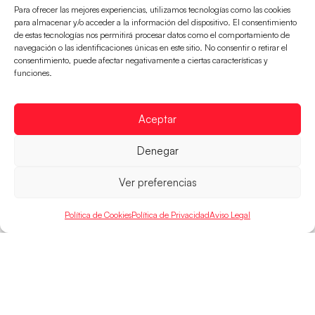
Para ofrecer las mejores experiencias, utilizamos tecnologías como las cookies
para almacenar y/o acceder a la información del dispositivo. El consentimiento
de estas tecnologías nos permitirá procesar datos como el comportamiento de
navegación o las identificaciones únicas en este sitio. No consentir o retirar el
consentimiento, puede afectar negativamente a ciertas características y
Los Hispanos Juveniles buscarán el bronce
funciones.
continental
Los pupilos de Javier Márquez no han podido con
Aceptar
Alemania y disputarán el encuentro por el bronce el
próximo domingo
Denegar
LEER MÁS
Ver preferencias
Política de Cookies
Política de Privacidad
Aviso Legal