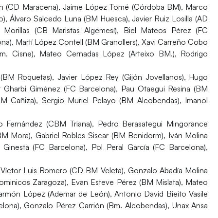
tín (CD Maracena), Jaime López Tomé (Córdoba BM), Marco
), Álvaro Salcedo Luna (BM Huesca), Javier Ruiz Losilla (AD
 Morillas (CB Maristas Algemesí), Biel Mateos Pérez (FC
ona), Martí López Contell (BM Granollers), Xavi Carreño Cobo
. Cisne), Mateo Cernadas López (Arteixo BM.), Rodrigo
(BM Roquetas), Javier López Rey (Gijón Jovellanos), Hugo
r Gharbi Giménez (FC Barcelona), Pau Otaegui Resina (BM
BM Cañiza), Sergio Muriel Pelayo (BM Alcobendas), Imanol
Fernández (CBM Triana), Pedro Berasategui Mingorance
M Mora), Gabriel Robles Siscar (BM Benidorm), Iván Molina
Ginestà (FC Barcelona), Pol Peral García (FC Barcelona),
, Víctor Luis Romero (CD BM Veleta), Gonzalo Abadía Molina
ominicos Zaragoza), Evan Esteve Pérez (BM Mislata), Mateo
armón López (Ademar de León), Antonio David Bieito Vasile
elona), Gonzalo Pérez Carrión (Bm. Alcobendas), Unax Ansa