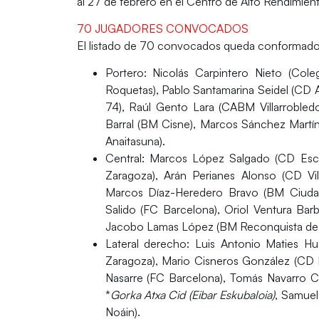
al 27 de febrero
en el
Centro de Alto Rendimien
70 JUGADORES CONVOCADOS
El listado de
70 convocados
queda conformado p
Portero:
Nicolás Carpintero Nieto (Cole
Roquetas), Pablo Santamarina Seidel (CD 
74), Raúl Gento Lara (CABM Villarrobledo
Barral (BM Cisne), Marcos Sánchez Mart
Anaitasuna).
Central:
Marcos López Salgado (CD Esc.
Zaragoza), Arán Perianes Alonso (CD Vi
Marcos Díaz-Heredero Bravo (BM Ciudad 
Salido (FC Barcelona), Oriol Ventura Bar
Jacobo Lamas López (BM Reconquista de Vi
Lateral derecho:
Luis Antonio Maties Hue
Zaragoza), Mario Cisneros González (CD Ba
Nasarre (FC Barcelona), Tomás Navarro Co
*
Gorka Atxa Cid (Eibar Eskubaloia)
, Samuel
Noáin).