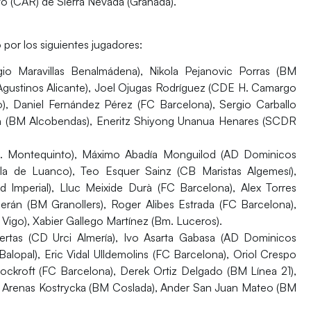
to (CAR)
de
Sierra Nevada (Granada).
or los siguientes jugadores:
gio Maravillas Benalmádena), Nikola Pejanovic Porras (BM
Agustinos Alicante), Joel Ojugas Rodríguez (CDE H. Camargo
), Daniel Fernández Pérez (FC Barcelona), Sergio Carballo
ín (BM Alcobendas), Eneritz Shiyong Unanua Henares (SCDR
 Montequinto), Máximo Abadía Monguilod (AD Dominicos
lla de Luanco), Teo Esquer Sainz (CB Maristas Algemesí),
Imperial), Lluc Meixide Durà (FC Barcelona), Alex Torres
berán (BM Granollers), Roger Alibes Estrada (FC Barcelona),
go), Xabier Gallego Martínez (Bm. Luceros).
rtas (CD Urci Almería), Ivo Asarta Gabasa (AD Dominicos
lopal), Eric Vidal Ulldemolins (FC Barcelona), Oriol Crespo
ckroft (FC Barcelona), Derek Ortiz Delgado (BM Línea 21),
 Arenas Kostrycka (BM Coslada), Ander San Juan Mateo (BM