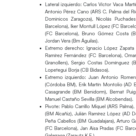
Lateral izquierdo:
Carlos Víctor Vaca Mar
Antonio Pérez Cano (ARS C. Palma del Río
Dominicos Zaragoza), Nicolás Puchades
Barcelona), Iker Montull López (FC Barcel
(FC Barcelona), Bruno Gómez Costa (Bm
Jordan Vera (Bm Águilas).
Extremo derecho:
Ignacio López Zapata 
Ramírez Fernández (FC Barcelona), Oma
Granollers), Sergio Costas Domínguez (
Lopetegui Borja (CB Bidasoa).
Extremo izquierdo:
Juan Antonio Romero 
(Córdoba BM), Erik Martín Montolio (AD B
Casagrande (BM Benidorm), Bernat Puig 
Manuel Castaño Sevilla (BM Alcobendas).
Pivote:
Pablo Carrillo Miquel (ARS Palma)
(BM Alcañiz), Julián Ramírez López (AD D
Peña Cabellos (BM Guadalajara), Arturo G
(FC Barcelona), Jan Aisa Pradas (FC Barc
Galarraga (Zarautz K.E.).