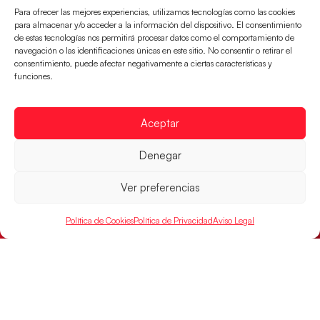
Para ofrecer las mejores experiencias, utilizamos tecnologías como las cookies
LEER MÁS
para almacenar y/o acceder a la información del dispositivo. El consentimiento
de estas tecnologías nos permitirá procesar datos como el comportamiento de
navegación o las identificaciones únicas en este sitio. No consentir o retirar el
consentimiento, puede afectar negativamente a ciertas características y
funciones.
Aceptar
Denegar
Ver preferencias
Montenegro, última frontera para las
Política de Cookies
Política de Privacidad
Aviso Legal
Guerreras Juveniles en la conquista del oro
mundial
El conjunto dirigido por Cristina Cabeza buscará
mañana, a las 17:30h., el oro en el Campeonato del
Mundo ante la