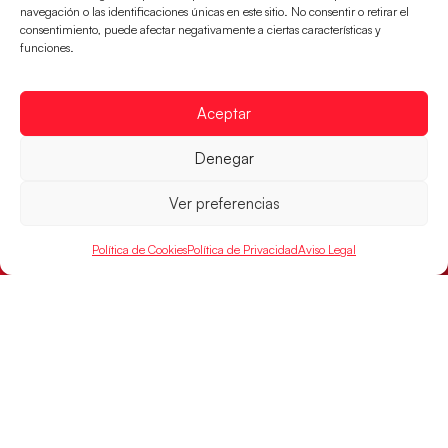
navegación o las identificaciones únicas en este sitio. No consentir o retirar el
consentimiento, puede afectar negativamente a ciertas características y
funciones.
Aceptar
Las Guerreras Juveniles sellan su billete para
Denegar
las semifinales
Las pupilas de Cristina Cabeza han remontado con
Ver preferencias
parcial de 7:1 que les ha dado el pase a semifinales
que
Política de Cookies
Política de Privacidad
Aviso Legal
LEER MÁS