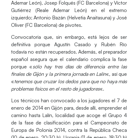
Ademar León),
Josep Folqués
(FC Barcelona) y
Víctor
Gutiérrez
(Reale Ademar León) en el extremo
izquierdo;
Antonio Bazán
(Helvetia Anaitasuna) y
José
Oliver
(FC Barcelona) de pivotes.
Convocatoria que, sin embargo, está lejos de ser
definitiva porque Agustín Casado y Rubén Río
todavía no están recuperados. Además, el preparador
español asegura que el calendario complica la fase
porque «
sólo hay tres días de diferencia entre las
finales de Gijón y la primera jornada en Lalín
«, así que
«
tenemos que cruzar los dedos para que no haya más
problemas físicos en el resto de jugadores
«.
Los técnicos han convocado a los jugadores el 7 de
enero de 2014 en Gijón para, desde allí, emprender el
camino hasta Lalín, localidad que acoge el Grupo 4
de la fase de clasificación para el Campeonato de
Europa de Polonia 2014, contra la
República Checa
(10 de enero, 20:30 h),
Ucrania
(11 de enero, 18:30 h)