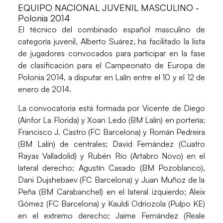
EQUIPO NACIONAL JUVENIL MASCULINO -
Polonia 2014
El técnico del combinado español masculino de
categoría juvenil,
Alberto Suárez
, ha facilitado la lista
de jugadores convocados para participar en la fase
de clasificación para el
Campeonato de Europa de
Polonia 2014
, a disputar en Lalín entre el 10 y el 12 de
enero de 2014.
La convocatoria está formada por
Vicente de Diego
(Ainfor La Florida) y
Xoan Ledo
(BM Lalín) en portería;
Francisco J. Castro
(FC Barcelona) y
Román Pedreira
(BM Lalín) de centrales;
David Fernández
(Cuatro
Rayas Valladolid) y
Rubén Río
(Artabro Novo) en el
lateral derecho;
Agustín Casado
(BM Pozoblanco),
Dani Dujshebaev
(FC Barcelona) y
Juan Muñoz de la
Peña
(BM Carabanchel) en el lateral izquierdo;
Aleix
Gómez
(FC Barcelona) y
Kauldi Odriozola
(Pulpo KE)
en el extremo derecho;
Jaime Fernández
(Reale