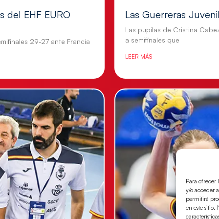
les del EHF EURO
Las Guerreras Juvenile
Las pupilas de Cristina Cabe
a semifinales que
mifinales 29-27 ante Francia
LEER MÁS
Para ofrecer 
y/o acceder a
permitirá pr
en este sitio
característica