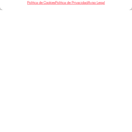
Política de Cookies
Política de Privacidad
Aviso Legal
SELECCIONES
ACCESO
LEGAL
DIRECTO
Hispanos
Política de
Guerreras
Competiciones
Privacidad
Hispanos Arena
Árbitros
Aviso Legal
Guerreras Arena
Entrenadores
Política de
Nanobalonmano
Cookies