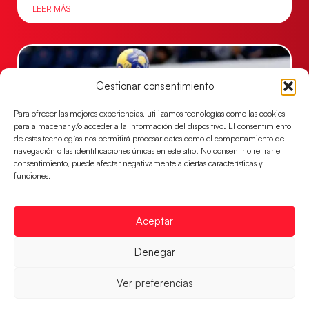
LEER MÁS
Gestionar consentimiento
Para ofrecer las mejores experiencias, utilizamos tecnologías como las cookies
para almacenar y/o acceder a la información del dispositivo. El consentimiento
de estas tecnologías nos permitirá procesar datos como el comportamiento de
navegación o las identificaciones únicas en este sitio. No consentir o retirar el
consentimiento, puede afectar negativamente a ciertas características y
funciones.
Las Guerreras Juveniles sellan su billete para
las semifinales
Aceptar
Las pupilas de Cristina Cabeza han remontado con
parcial de 7:1 que les ha dado el pase a semifinales
Denegar
que
Ver preferencias
LEER MÁS