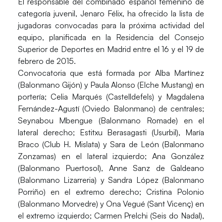
El responsable del combinado español femenino de
categoría juvenil,
Jenaro Félix
, ha ofrecido la lista de
jugadoras convocadas para la próxima actividad del
equipo, planificada en la Residencia del Consejo
Superior de Deportes en Madrid entre el 16 y el 19 de
febrero de 2015.
Convocatoria que está formada por
Alba Martínez
(Balonmano Gijón) y
Paula Alonso
(Elche Mustang) en
portería;
Celia Marqués
(Castelldefels) y
Magdalena
Fernández-Agustí
(Oviedo Balonmano) de centrales;
Seynabou Mbengue
(Balonmano Romade) en el
lateral derecho;
Estitxu Berasagasti
(Usurbil),
María
Braco
(Club H. Mislata) y
Sara de León
(Balonmano
Zonzamas) en el lateral izquierdo;
Ana González
(Balonmano Puertosol),
Anne Sanz de Galdeano
(Balonmano Lizarreria) y
Sandra López
(Balonmano
Porriño) en el extremo derecho;
Cristina Polonio
(Balonmano Morvedre) y
Ona Vegué
(Sant Vicenç) en
el extremo izquierdo;
Carmen Prelchi
(Seis do Nadal),