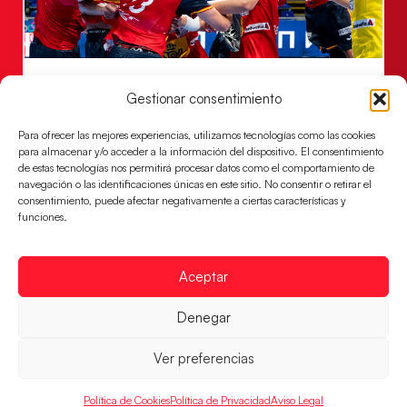
Los Hispanos Juveniles jugarán las
Gestionar consentimiento
semifinales del EHF EURO 2026
Los pupilos de Javier Márquez se han llevado el
Para ofrecer las mejores experiencias, utilizamos tecnologías como las cookies
partido de semifinales 29-27 ante Francia y mañana
para almacenar y/o acceder a la información del dispositivo. El consentimiento
jugarán las semifinales
de estas tecnologías nos permitirá procesar datos como el comportamiento de
navegación o las identificaciones únicas en este sitio. No consentir o retirar el
LEER MÁS
consentimiento, puede afectar negativamente a ciertas características y
funciones.
Aceptar
Denegar
Ver preferencias
Política de Cookies
Política de Privacidad
Aviso Legal