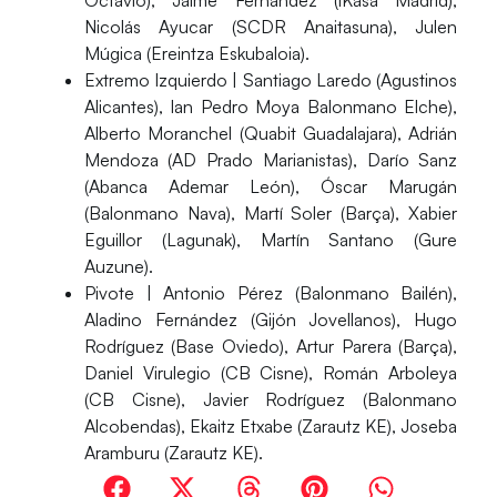
Octavio), Jaime Fernández (iKasa Madrid),
Nicolás Ayucar (SCDR Anaitasuna), Julen
Múgica (Ereintza Eskubaloia).
Extremo Izquierdo
| Santiago Laredo (Agustinos
Alicantes), Ian Pedro Moya Balonmano Elche),
Alberto Moranchel (Quabit Guadalajara), Adrián
Mendoza (AD Prado Marianistas), Darío Sanz
(Abanca Ademar León), Óscar Marugán
(Balonmano Nava), Martí Soler (Barça), Xabier
Eguillor (Lagunak), Martín Santano (Gure
Auzune).
Pivote
| Antonio Pérez (Balonmano Bailén),
Aladino Fernández (Gijón Jovellanos), Hugo
Rodríguez (Base Oviedo), Artur Parera (Barça),
Daniel Virulegio (CB Cisne), Román Arboleya
(CB Cisne), Javier Rodríguez (Balonmano
Alcobendas), Ekaitz Etxabe (Zarautz KE), Joseba
Aramburu (Zarautz KE).