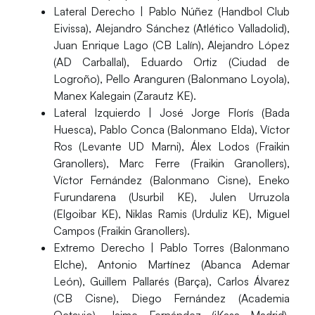
Lateral Derecho
| Pablo Núñez (Handbol Club
Eivissa), Alejandro Sánchez (Atlético Valladolid),
Juan Enrique Lago (CB Lalín), Alejandro López
(AD Carballal), Eduardo Ortiz (Ciudad de
Logroño), Pello Aranguren (Balonmano Loyola),
Manex Kalegain (Zarautz KE).
Lateral Izquierdo
| José Jorge Florís (Bada
Huesca), Pablo Conca (Balonmano Elda), Víctor
Ros (Levante UD Marni), Álex Lodos (Fraikin
Granollers), Marc Ferre (Fraikin Granollers),
Víctor Fernández (Balonmano Cisne), Eneko
Furundarena (Usurbil KE), Julen Urruzola
(Elgoibar KE), Niklas Ramis (Urduliz KE), Miguel
Campos (Fraikin Granollers).
Extremo Derecho
| Pablo Torres (Balonmano
Elche), Antonio Martínez (Abanca Ademar
León), Guillem Pallarés (Barça), Carlos Álvarez
(CB Cisne), Diego Fernández (Academia