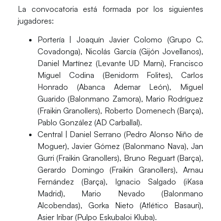
La convocatoria está formada por los siguientes
jugadores:
Portería
| Joaquín Javier Colomo (Grupo C.
Covadonga), Nicolás García (Gijón Jovellanos),
Daniel Martínez (Levante UD Marni), Francisco
Miguel Codina (Benidorm Folites), Carlos
Honrado (Abanca Ademar León), Miguel
Guarido (Balonmano Zamora), Mario Rodríguez
(Fraikin Granollers), Roberto Domenech (Barça),
Pablo González (AD Carballal).
Central
| Daniel Serrano (Pedro Alonso Niño de
Moguer), Javier Gómez (Balonmano Nava), Jan
Gurri (Fraikin Granollers), Bruno Reguart (Barça),
Gerardo Domingo (Fraikin Granollers), Arnau
Fernández (Barça), Ignacio Salgado (iKasa
Madrid), Mario Nevado (Balonmano
Alcobendas), Gorka Nieto (Atlético Basauri),
Asier Iribar (Pulpo Eskubaloi Kluba).