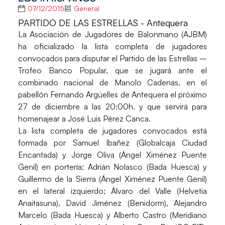
07/12/2015
General
PARTIDO DE LAS ESTRELLAS - Antequera
La
Asociación de Jugadores de Balonmano
(AJBM)
ha oficializado la lista completa de jugadores
convocados para disputar el
Partido de las Estrellas –
Trofeo Banco Popular,
que se jugará ante el
combinado nacional de Manolo Cadenas, en el
pabellón
Fernando Argüelles
de Antequera el próximo
27 de diciembre a las 20:00h. y que servirá para
homenajear a
José Luis Pérez Canca.
La lista completa de jugadores convocados está
formada por
Samuel Ibañez
(Globalcaja Ciudad
Encantada) y
Jorge Oliva
(Ángel Ximénez Puente
Genil) en portería;
Adrián Nolasco
(Bada Huesca) y
Guillermo de la Sierra
(Ángel Ximénez Puente Genil)
en el lateral izquierdo;
Álvaro del Valle
(Helvetia
Anaitasuna),
David Jiménez
(Benidorm),
Alejandro
Marcelo
(Bada Huesca) y
Alberto Castro
(Meridiano