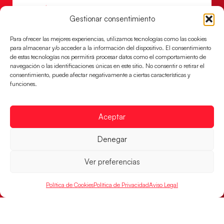
LEER MÁS
Gestionar consentimiento
Para ofrecer las mejores experiencias, utilizamos tecnologías como las cookies
para almacenar y/o acceder a la información del dispositivo. El consentimiento
de estas tecnologías nos permitirá procesar datos como el comportamiento de
navegación o las identificaciones únicas en este sitio. No consentir o retirar el
consentimiento, puede afectar negativamente a ciertas características y
funciones.
Aceptar
Denegar
Las Guerreras Juveniles sellan su billete para
las semifinales
Ver preferencias
Las pupilas de Cristina Cabeza han remontado con
parcial de 7:1 que les ha dado el pase a semifinales
Política de Cookies
Política de Privacidad
Aviso Legal
que
LEER MÁS