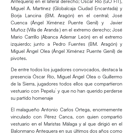
Antequera) en el lateral derecho;
Oscar Río
(GO FIT),
Miguel A. Martínez (Globalcaja Ciudad Encantada) y
Borja Lancina (BM. Aragón) en el central;
José
Cuenca
(Ángel Ximénez Puente Genil) y
Javier
Muñoz
(Villa de Aranda ) en el extremo derecho;
José
Mario Carrillo
(Abanca Ademar León) en el extremo
izquierdo; junto a
Pedro Fuentes
(BM. Aragón) y
Miguel Ángel Olea
(Ángel Ximénez Puente Genil) de
pivotes.
De entre todos los jugadores convocados, destaca la
presencia
Óscar Río
,
Miguel Ángel Olea
o
Guillermo
de la Sierra
, jugadores todos ellos que compartieron
vestuario con `Pepelu´ y que no han querido perderse
su partido homenaje
El malagueño
Antonio Carlos Ortega
, enormemente
vinculado con Pérez Canca, con quien compartió
vestuario en el Maristas Málaga y al que dirigió en el
Balonmano Antequera en sus últimos dos años como