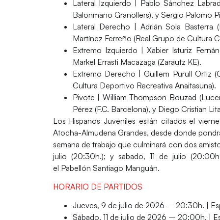
Lateral
Izquierdo
| Pablo Sánchez Labrad
Balonmano Granollers), y Sergio Palomo P
Lateral Derecho
| Adrián Sola Basterra (
Martínez Ferreño (Real Grupo de Cultura 
Extremo Izquierdo
| Xabier Isturiz Ferná
Markel Errasti Macazaga (Zarautz KE).
Extremo Derecho
| Guillem Purull Ortiz 
Cultura Deportivo Recreativa Anaitasuna).
Pivote
| William Thompson Bouzad (Luceros
Pérez (F.C. Barcelona), y Diego Cristian L
Los Hispanos Juveniles están citados el viern
Atocha-Almudena Grandes
, desde donde pondr
semana de trabajo que culminará con dos amist
julio (20:30h.); y sábado, 11 de julio (20:00
el
Pabellón Santiago Manguán
.
HORARIO DE PARTIDOS
Jueves, 9 de julio de 2026 – 20:30h. |
Es
Sábado, 11 de julio de 2026 – 20:00h. |
E