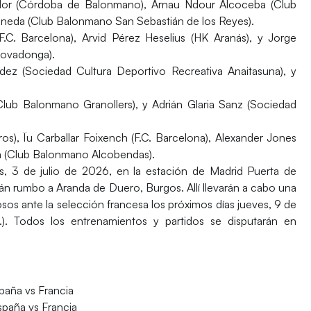
or (Córdoba de Balonmano), Arnau Ndour Alcoceba (Club
ineda (Club Balonmano San Sebastián de los Reyes).
F.C. Barcelona), Arvid Pérez Heselius (HK Aranás), y Jorge
Covadonga).
ndez (Sociedad Cultura Deportivo Recreativa Anaitasuna), y
(Club Balonmano Granollers), y Adrián Glaria Sanz (Sociedad
), Ïu Carballar Foixench (F.C. Barcelona), Alexander Jones
ita (Club Balonmano Alcobendas).
es, 3 de julio de 2026, en la estación de
Madrid Puerta de
án rumbo a Aranda de Duero, Burgos.
Allí llevarán a cabo una
osos ante la
selección francesa
los próximos días jueves, 9 de
h.). Todos los entrenamientos y partidos se disputarán en
paña
vs Francia
spaña
vs Francia