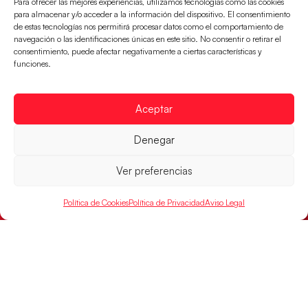
Para ofrecer las mejores experiencias, utilizamos tecnologías como las cookies
para almacenar y/o acceder a la información del dispositivo. El consentimiento
de estas tecnologías nos permitirá procesar datos como el comportamiento de
navegación o las identificaciones únicas en este sitio. No consentir o retirar el
consentimiento, puede afectar negativamente a ciertas características y
funciones.
Aceptar
Las Guerreras Juveniles buscan ante Suiza
Denegar
un billete para las semifinales del Mundial
Ver preferencias
Las Guerreras Juveniles afronta este jueves, a las
15:00 h, los cuartos de final del Campeonato del
Mundo Juvenil frente
Política de Cookies
Política de Privacidad
Aviso Legal
LEER MÁS